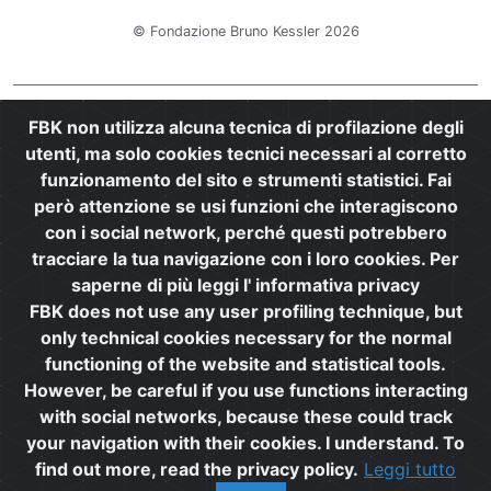
© Fondazione Bruno Kessler 2026
Credits
FBK non utilizza alcuna tecnica di profilazione degli
utenti, ma solo cookies tecnici necessari al corretto
funzionamento del sito e strumenti statistici. Fai
Responsabile dei contenuti: Claudia Dolci (dolci@fbk.eu)
però attenzione se usi funzioni che interagiscono
L’utilizzo di contenuti coperti da proprietà intellettuale è
effettuato nel rispetto di quanto garantito dagli art. 2, 21, 33,
con i social network, perché questi potrebbero
della Costituzione e dell’art.70 della legge sul diritto d’autore.
tracciare la tua navigazione con i loro cookies. Per
The images in this website are open source material from
https://storyset.com/
saperne di più leggi l' informativa privacy
FBK does not use any user profiling technique, but
IT4LIA AI FACTORY is funded by the Ministry of University and
Research and the National Cybersecurity Agency. The initiative
only technical cookies necessary for the normal
is co-funded by the European Commission through the
functioning of the website and statistical tools.
European High Performance Computing Joint Undertaking
under Grant Agreement No. 101234224. Additional
However, be careful if you use functions interacting
contributions come from Austria, Slovenia, as well as from
with social networks, because these could track
Cineca, the Emilia-Romagna Region, the Italian National Institute
for Nuclear Physics, the Italian Institute of Artificial Intelligence
your navigation with their cookies. I understand. To
for Industry, Fondazione Bruno Kessler, and the ItaliaMeteo
find out more, read the privacy policy.
Leggi tutto
Agency.